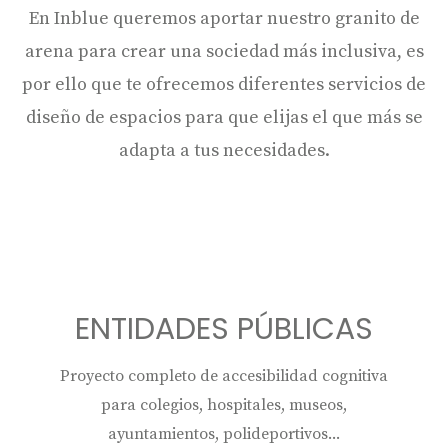
En Inblue queremos aportar nuestro granito de
r
s
arena para crear una sociedad más inclusiva, es
i
por ello que te ofrecemos diferentes servicios de
d
diseño de espacios para que elijas el que más se
a
d
adapta a tus necesidades.
f
u
n
c
i
o
ENTIDADES PÚBLICAS
n
a
l
Proyecto completo de accesibilidad cognitiva
.
para colegios, hospitales, museos,
ayuntamientos, polideportivos...